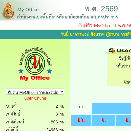
เว็บนี้คือ MyOffice ปี พ.ศ.2569 หา
วันนี้ นายวรพจน์ สิงหราช ผู้อำนวยการส
ชื่อผู้ใช้
รหัสผ่าน 
ติดต
User Online
ขณะนี้
2 คน
<<
สถิติวันนี้
8 คน
อา.
จ.
อ.
สถิติเดือนนี้
803 คน
สถิติปีนี้
24983 คน