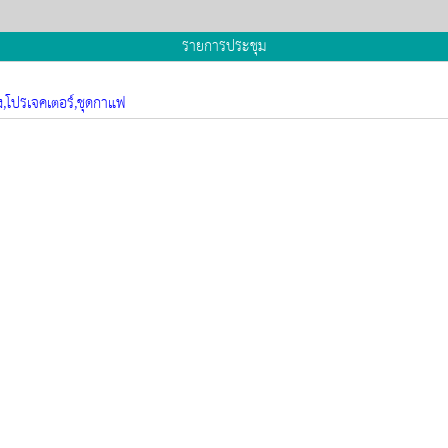
รายการประชุม
ยง,โปรเจคเตอร์,ชุดกาแฟ